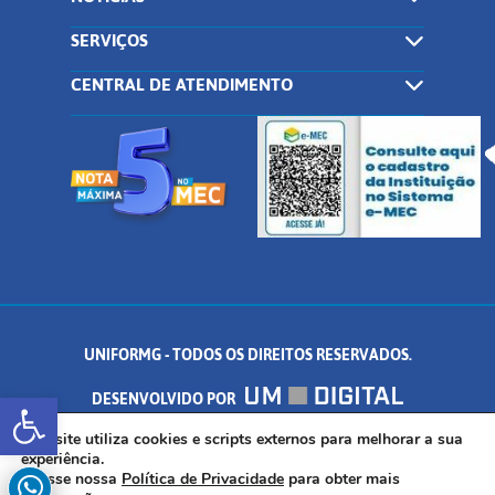
SERVIÇOS
CENTRAL DE ATENDIMENTO
UNIFORMG - TODOS OS DIREITOS RESERVADOS.
Abrir a barra de ferramentas
DESENVOLVIDO POR
AV. DR. ARNALDO DE SENNA, 328 - PALMEIRAS, FORMIGA/MG - CEP:
Este site utiliza cookies e scripts externos para melhorar a sua
experiência.
Acesse nossa
Política de Privacidade
para obter mais
35.574.530