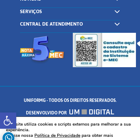
SERVIÇOS
CENTRAL DE ATENDIMENTO
UNIFORMG - TODOS OS DIREITOS RESERVADOS.
Abrir a barra de ferramentas
DESENVOLVIDO POR
AV. DR. ARNALDO DE SENNA, 328 - PALMEIRAS, FORMIGA/MG - CEP:
Este site utiliza cookies e scripts externos para melhorar a sua
experiência.
Acesse nossa
Política de Privacidade
para obter mais
35.574.530