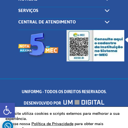
SERVIÇOS
CENTRAL DE ATENDIMENTO
UNIFORMG - TODOS OS DIREITOS RESERVADOS.
Abrir a barra de ferramentas
DESENVOLVIDO POR
AV. DR. ARNALDO DE SENNA, 328 - PALMEIRAS, FORMIGA/MG - CEP:
Este site utiliza cookies e scripts externos para melhorar a sua
experiência.
Acesse nossa
Política de Privacidade
para obter mais
35.574.530