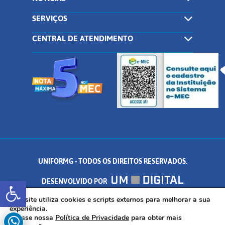
SERVIÇOS
CENTRAL DE ATENDIMENTO
UNIFORMG - TODOS OS DIREITOS RESERVADOS.
Abrir a barra de ferramentas
DESENVOLVIDO POR
AV. DR. ARNALDO DE SENNA, 328 - PALMEIRAS, FORMIGA/MG - CEP:
Este site utiliza cookies e scripts externos para melhorar a sua
experiência.
Acesse nossa
Política de Privacidade
para obter mais
35.574.530