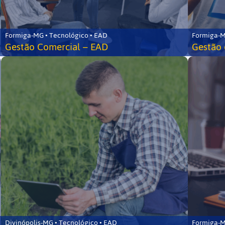
Formiga-MG • Tecnológico • EAD
Formiga-M
Gestão Comercial – EAD
Gestão 
Divinópolis-MG • Tecnológico • EAD
Formiga-M