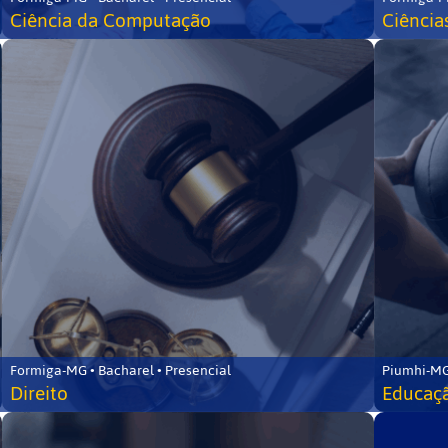
Ciência da Computação
Ciência
Formiga-MG • Bacharel • Presencial
Piumhi-MG
Direito
Educaçã