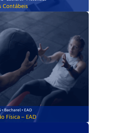
s Contábeis
 • Bacharel • EAD
o Física – EAD