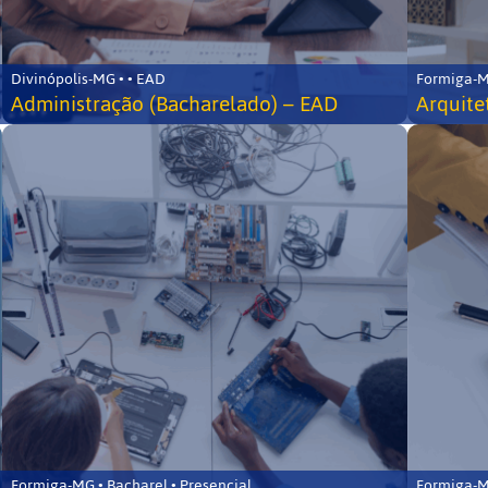
Divinópolis-MG • • EAD
Formiga-MG
Administração (Bacharelado) – EAD
Arquite
Formiga-MG • Bacharel • Presencial
Formiga-MG