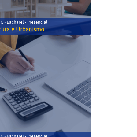
 • Bacharel • Presencial
tura e Urbanismo
 • Bacharel • Presencial