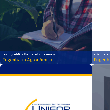
Formiga-MG • Bacharel • Presencial
• Bacharel
Engenharia Agronômica
Engenha