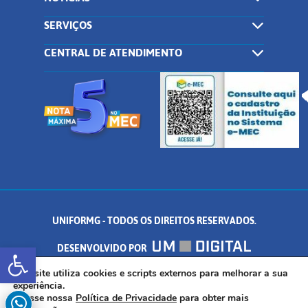
SERVIÇOS
CENTRAL DE ATENDIMENTO
UNIFORMG - TODOS OS DIREITOS RESERVADOS.
Abrir a barra de ferramentas
DESENVOLVIDO POR
AV. DR. ARNALDO DE SENNA, 328 - PALMEIRAS, FORMIGA/MG - CEP:
Este site utiliza cookies e scripts externos para melhorar a sua
experiência.
Acesse nossa
Política de Privacidade
para obter mais
35.574.530