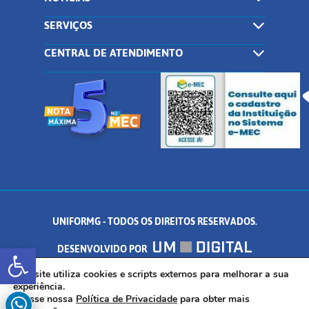
SERVIÇOS
CENTRAL DE ATENDIMENTO
UNIFORMG - TODOS OS DIREITOS RESERVADOS.
Abrir a barra de ferramentas
DESENVOLVIDO POR
AV. DR. ARNALDO DE SENNA, 328 - PALMEIRAS, FORMIGA/MG - CEP:
Este site utiliza cookies e scripts externos para melhorar a sua
experiência.
Acesse nossa
Política de Privacidade
para obter mais
35.574.530