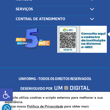
SERVIÇOS
CENTRAL DE ATENDIMENTO
UNIFORMG - TODOS OS DIREITOS RESERVADOS.
Abrir a barra de ferramentas
DESENVOLVIDO POR
AV. DR. ARNALDO DE SENNA, 328 - PALMEIRAS, FORMIGA/MG - CEP:
Este site utiliza cookies e scripts externos para melhorar a sua
experiência.
Acesse nossa
Política de Privacidade
para obter mais
35.574.530