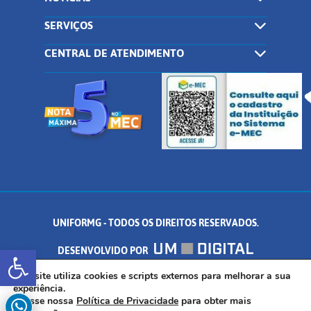
SERVIÇOS
CENTRAL DE ATENDIMENTO
UNIFORMG - TODOS OS DIREITOS RESERVADOS.
Abrir a barra de ferramentas
DESENVOLVIDO POR
AV. DR. ARNALDO DE SENNA, 328 - PALMEIRAS, FORMIGA/MG - CEP:
Este site utiliza cookies e scripts externos para melhorar a sua
experiência.
Acesse nossa
Política de Privacidade
para obter mais
35.574.530