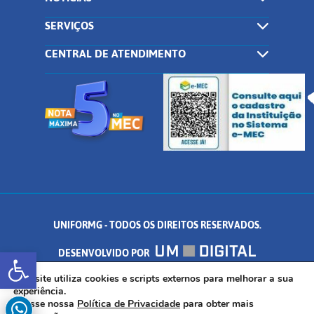
SERVIÇOS
CENTRAL DE ATENDIMENTO
UNIFORMG - TODOS OS DIREITOS RESERVADOS.
Abrir a barra de ferramentas
DESENVOLVIDO POR
AV. DR. ARNALDO DE SENNA, 328 - PALMEIRAS, FORMIGA/MG - CEP:
Este site utiliza cookies e scripts externos para melhorar a sua
experiência.
Acesse nossa
Política de Privacidade
para obter mais
35.574.530