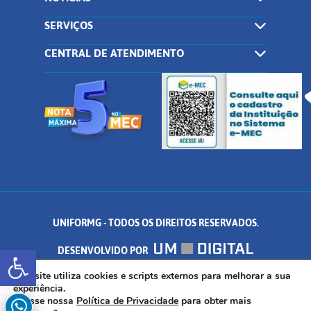
SERVIÇOS
CENTRAL DE ATENDIMENTO
UNIFORMG - TODOS OS DIREITOS RESERVADOS.
Abrir a barra de ferramentas
DESENVOLVIDO POR
AV. DR. ARNALDO DE SENNA, 328 - PALMEIRAS, FORMIGA/MG - CEP:
Este site utiliza cookies e scripts externos para melhorar a sua
experiência.
Acesse nossa
Política de Privacidade
para obter mais
35.574.530