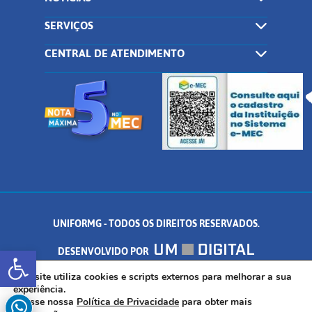
SERVIÇOS
CENTRAL DE ATENDIMENTO
UNIFORMG - TODOS OS DIREITOS RESERVADOS.
Abrir a barra de ferramentas
DESENVOLVIDO POR
AV. DR. ARNALDO DE SENNA, 328 - PALMEIRAS, FORMIGA/MG - CEP:
Este site utiliza cookies e scripts externos para melhorar a sua
experiência.
Acesse nossa
Política de Privacidade
para obter mais
35.574.530