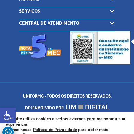
SERVIÇOS
CENTRAL DE ATENDIMENTO
UNIFORMG - TODOS OS DIREITOS RESERVADOS.
Abrir a barra de ferramentas
DESENVOLVIDO POR
AV. DR. ARNALDO DE SENNA, 328 - PALMEIRAS, FORMIGA/MG - CEP:
Este site utiliza cookies e scripts externos para melhorar a sua
experiência.
Acesse nossa
Política de Privacidade
para obter mais
35.574.530