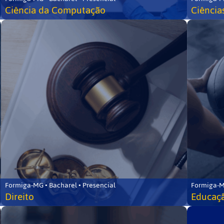
Ciência da Computação
Ciência
Formiga-MG • Bacharel • Presencial
Formiga-M
Direito
Educaçã