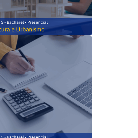
 • Bacharel • Presencial
tura e Urbanismo
 • Bacharel • Presencial