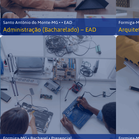
Santo Antônio do Monte-MG • • EAD
Formiga-MG
Administração (Bacharelado) – EAD
Arquite
Formiga-MG • Bacharel • Presencial
Formiga-MG