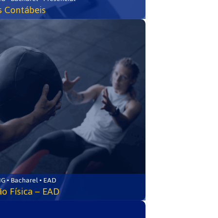
s Contábeis
G • Bacharel • EAD
o Física – EAD