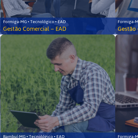
Formiga-MG • Tecnológico • EAD
Formiga-M
Gestão Comercial – EAD
Gestão 
Bambuí-MG • Tecnológico • EAD
Formiga-M