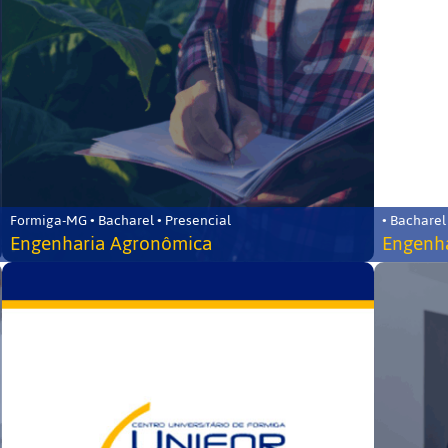
Formiga-MG • Bacharel • Presencial
• Bacharel
Engenharia Agronômica
Engenha