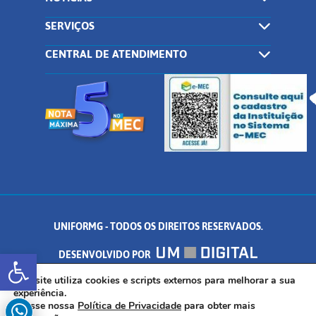
SERVIÇOS
CENTRAL DE ATENDIMENTO
UNIFORMG - TODOS OS DIREITOS RESERVADOS.
Abrir a barra de ferramentas
DESENVOLVIDO POR
AV. DR. ARNALDO DE SENNA, 328 - PALMEIRAS, FORMIGA/MG - CEP:
Este site utiliza cookies e scripts externos para melhorar a sua
experiência.
Acesse nossa
Política de Privacidade
para obter mais
35.574.530