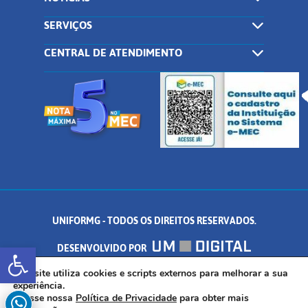
SERVIÇOS
CENTRAL DE ATENDIMENTO
UNIFORMG - TODOS OS DIREITOS RESERVADOS.
Abrir a barra de ferramentas
DESENVOLVIDO POR
AV. DR. ARNALDO DE SENNA, 328 - PALMEIRAS, FORMIGA/MG - CEP:
Este site utiliza cookies e scripts externos para melhorar a sua
experiência.
Acesse nossa
Política de Privacidade
para obter mais
35.574.530