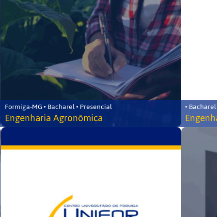
Formiga-MG • Bacharel • Presencial
• Bacharel
Engenharia Agronômica
Engenha