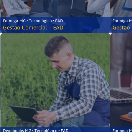
Formiga-MG • Tecnológico • EAD
Formiga-M
Gestão Comercial – EAD
Gestão 
Divinópolis-MG • Tecnológico • EAD
Formiga-M