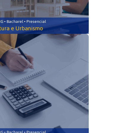
 • Bacharel • Presencial
tura e Urbanismo
 • Bacharel • Presencial