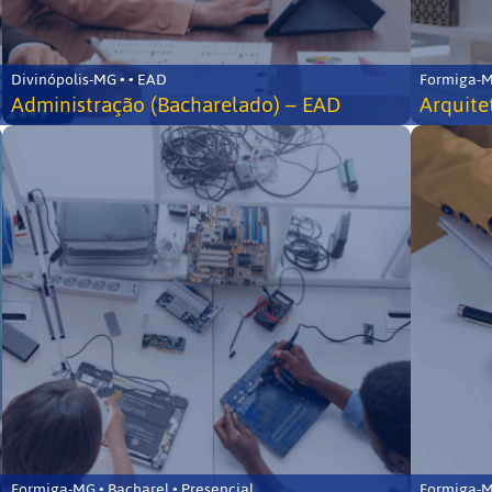
Divinópolis-MG • • EAD
Formiga-MG
Administração (Bacharelado) – EAD
Arquite
Formiga-MG • Bacharel • Presencial
Formiga-MG