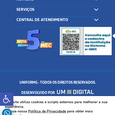
SERVIÇOS
CENTRAL DE ATENDIMENTO
UNIFORMG - TODOS OS DIREITOS RESERVADOS.
Abrir a barra de ferramentas
DESENVOLVIDO POR
AV. DR. ARNALDO DE SENNA, 328 - PALMEIRAS, FORMIGA/MG - CEP:
Este site utiliza cookies e scripts externos para melhorar a sua
experiência.
Acesse nossa
Política de Privacidade
para obter mais
35.574.530