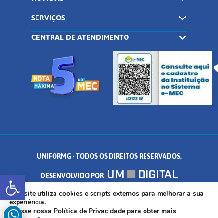
SERVIÇOS
CENTRAL DE ATENDIMENTO
UNIFORMG - TODOS OS DIREITOS RESERVADOS.
Abrir a barra de ferramentas
DESENVOLVIDO POR
AV. DR. ARNALDO DE SENNA, 328 - PALMEIRAS, FORMIGA/MG - CEP:
Este site utiliza cookies e scripts externos para melhorar a sua
experiência.
Acesse nossa
Política de Privacidade
para obter mais
35.574.530