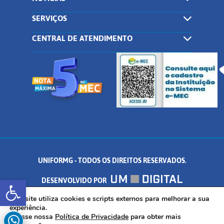
SERVIÇOS
CENTRAL DE ATENDIMENTO
UNIFORMG - TODOS OS DIREITOS RESERVADOS.
Abrir a barra de ferramentas
DESENVOLVIDO POR
AV. DR. ARNALDO DE SENNA, 328 - PALMEIRAS, FORMIGA/MG - CEP:
Este site utiliza cookies e scripts externos para melhorar a sua
experiência.
Acesse nossa
Política de Privacidade
para obter mais
35.574.530