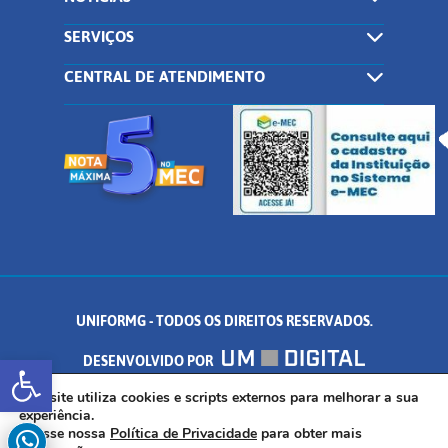
SERVIÇOS
CENTRAL DE ATENDIMENTO
UNIFORMG - TODOS OS DIREITOS RESERVADOS.
Abrir a barra de ferramentas
DESENVOLVIDO POR
AV. DR. ARNALDO DE SENNA, 328 - PALMEIRAS, FORMIGA/MG - CEP:
Este site utiliza cookies e scripts externos para melhorar a sua
experiência.
Acesse nossa
Política de Privacidade
para obter mais
35.574.530