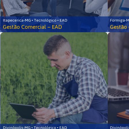
Itapecerica-MG • Tecnológico • EAD
Formiga-M
Gestão Comercial – EAD
Gestão 
Divinópolis-MG • Tecnológico • EAD
Divinópoli