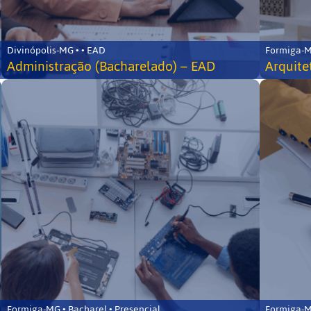
Divinópolis-MG • • EAD
Formiga-MG
Administração (Bacharelado) – EAD
Arquite
Formiga-MG • Bacharel • Presencial
Formiga-MG