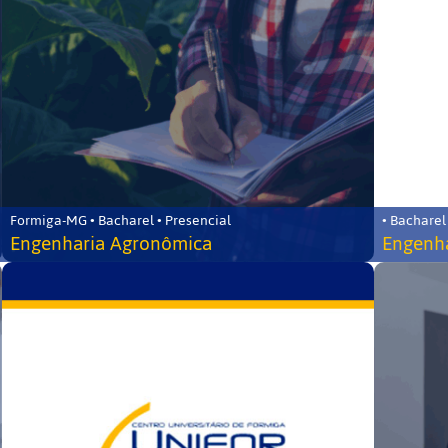
Formiga-MG • Bacharel • Presencial
• Bacharel
Engenharia Agronômica
Engenha