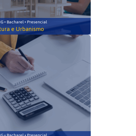
 • Bacharel • Presencial
tura e Urbanismo
 • Bacharel • Presencial