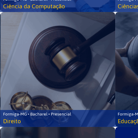
Ciência da Computação
Ciência
Formiga-MG • Bacharel • Presencial
Formiga-M
Direito
Educaçã