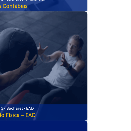
s Contábeis
G • Bacharel • EAD
o Física – EAD