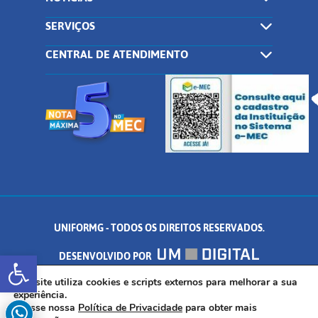
SERVIÇOS
CENTRAL DE ATENDIMENTO
UNIFORMG - TODOS OS DIREITOS RESERVADOS.
Abrir a barra de ferramentas
DESENVOLVIDO POR
AV. DR. ARNALDO DE SENNA, 328 - PALMEIRAS, FORMIGA/MG - CEP:
Este site utiliza cookies e scripts externos para melhorar a sua
experiência.
Acesse nossa
Política de Privacidade
para obter mais
35.574.530