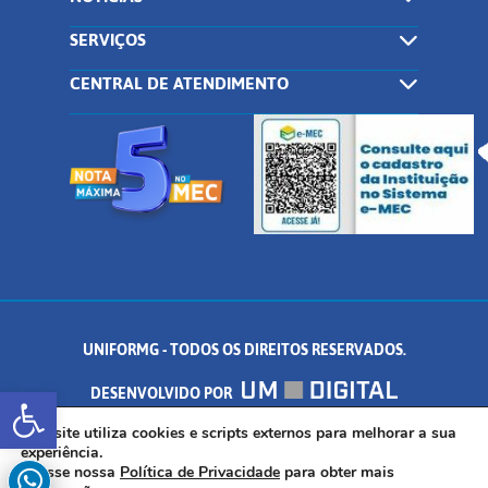
SERVIÇOS
CENTRAL DE ATENDIMENTO
UNIFORMG - TODOS OS DIREITOS RESERVADOS.
Abrir a barra de ferramentas
DESENVOLVIDO POR
AV. DR. ARNALDO DE SENNA, 328 - PALMEIRAS, FORMIGA/MG - CEP:
Este site utiliza cookies e scripts externos para melhorar a sua
experiência.
Acesse nossa
Política de Privacidade
para obter mais
35.574.530