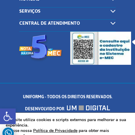
SERVIÇOS
CENTRAL DE ATENDIMENTO
UNIFORMG - TODOS OS DIREITOS RESERVADOS.
Abrir a barra de ferramentas
DESENVOLVIDO POR
AV. DR. ARNALDO DE SENNA, 328 - PALMEIRAS, FORMIGA/MG - CEP:
Este site utiliza cookies e scripts externos para melhorar a sua
experiência.
Acesse nossa
Política de Privacidade
para obter mais
35.574.530