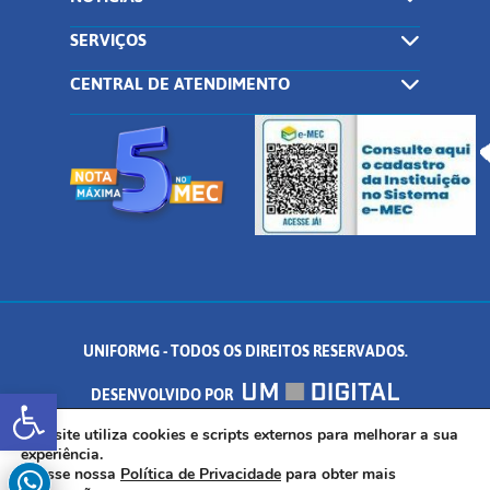
SERVIÇOS
CENTRAL DE ATENDIMENTO
UNIFORMG - TODOS OS DIREITOS RESERVADOS.
Abrir a barra de ferramentas
DESENVOLVIDO POR
AV. DR. ARNALDO DE SENNA, 328 - PALMEIRAS, FORMIGA/MG - CEP:
Este site utiliza cookies e scripts externos para melhorar a sua
experiência.
Acesse nossa
Política de Privacidade
para obter mais
35.574.530