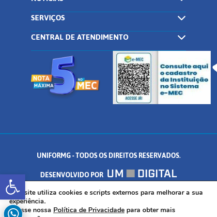
SERVIÇOS
CENTRAL DE ATENDIMENTO
UNIFORMG - TODOS OS DIREITOS RESERVADOS.
Abrir a barra de ferramentas
DESENVOLVIDO POR
AV. DR. ARNALDO DE SENNA, 328 - PALMEIRAS, FORMIGA/MG - CEP:
Este site utiliza cookies e scripts externos para melhorar a sua
experiência.
Acesse nossa
Política de Privacidade
para obter mais
35.574.530