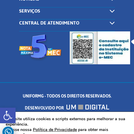
SERVIÇOS
CENTRAL DE ATENDIMENTO
UNIFORMG - TODOS OS DIREITOS RESERVADOS.
Abrir a barra de ferramentas
DESENVOLVIDO POR
AV. DR. ARNALDO DE SENNA, 328 - PALMEIRAS, FORMIGA/MG - CEP:
Este site utiliza cookies e scripts externos para melhorar a sua
experiência.
Acesse nossa
Política de Privacidade
para obter mais
35.574.530