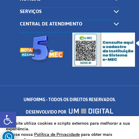
SERVIÇOS
CENTRAL DE ATENDIMENTO
UNIFORMG - TODOS OS DIREITOS RESERVADOS.
Abrir a barra de ferramentas
DESENVOLVIDO POR
AV. DR. ARNALDO DE SENNA, 328 - PALMEIRAS, FORMIGA/MG - CEP:
Este site utiliza cookies e scripts externos para melhorar a sua
experiência.
Acesse nossa
Política de Privacidade
para obter mais
35.574.530