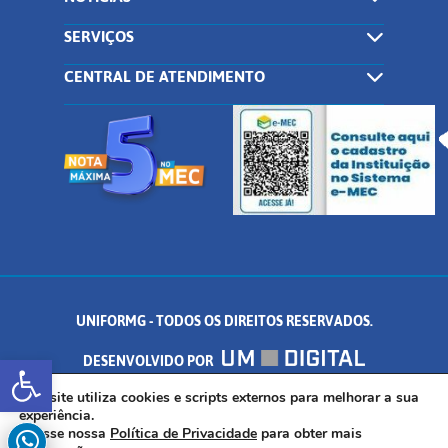
SERVIÇOS
CENTRAL DE ATENDIMENTO
UNIFORMG - TODOS OS DIREITOS RESERVADOS.
Abrir a barra de ferramentas
DESENVOLVIDO POR
AV. DR. ARNALDO DE SENNA, 328 - PALMEIRAS, FORMIGA/MG - CEP:
Este site utiliza cookies e scripts externos para melhorar a sua
experiência.
Acesse nossa
Política de Privacidade
para obter mais
35.574.530