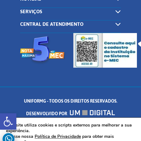
SERVIÇOS
CENTRAL DE ATENDIMENTO
UNIFORMG - TODOS OS DIREITOS RESERVADOS.
Abrir a barra de ferramentas
DESENVOLVIDO POR
AV. DR. ARNALDO DE SENNA, 328 - PALMEIRAS, FORMIGA/MG - CEP:
Este site utiliza cookies e scripts externos para melhorar a sua
experiência.
Acesse nossa
Política de Privacidade
para obter mais
35.574.530