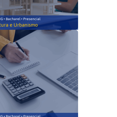
 • Bacharel • Presencial
tura e Urbanismo
 • Bacharel • Presencial