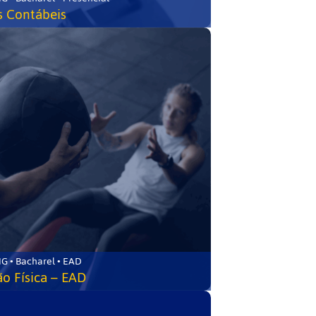
s Contábeis
G • Bacharel • EAD
o Física – EAD