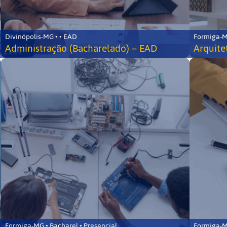
Divinópolis-MG • • EAD
Formiga-MG
Administração (Bacharelado) – EAD
Arquite
Formiga-MG • Bacharel • Presencial
Formiga-MG