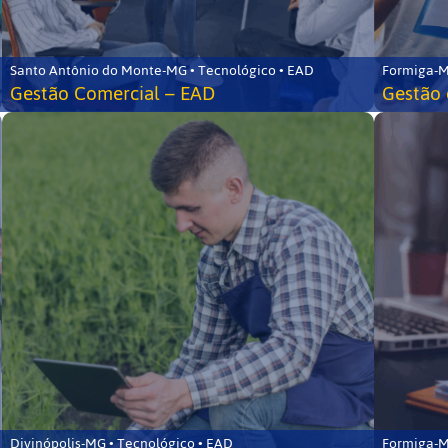
Santo Antônio do Monte-MG • Tecnológico • EAD
Formiga-M
Gestão Comercial – EAD
Gestão 
Divinópolis-MG • Tecnológico • EAD
Formiga-M