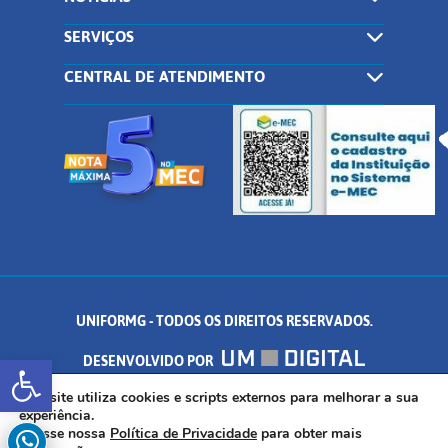
SERVIÇOS
CENTRAL DE ATENDIMENTO
UNIFORMG - TODOS OS DIREITOS RESERVADOS.
Abrir a barra de ferramentas
DESENVOLVIDO POR
AV. DR. ARNALDO DE SENNA, 328 - PALMEIRAS, FORMIGA/MG - CEP:
Este site utiliza cookies e scripts externos para melhorar a sua
experiência.
Acesse nossa
Política de Privacidade
para obter mais
35.574.530