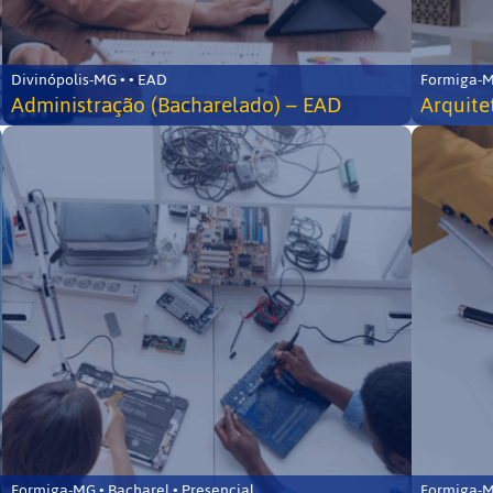
Divinópolis-MG • • EAD
Formiga-MG
Administração (Bacharelado) – EAD
Arquite
Formiga-MG • Bacharel • Presencial
Formiga-MG