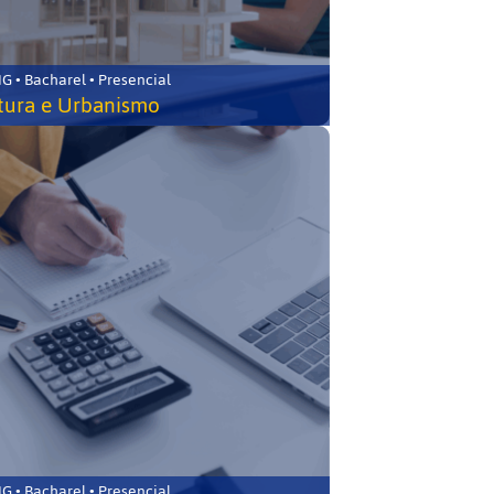
 • Bacharel • Presencial
tura e Urbanismo
 • Bacharel • Presencial