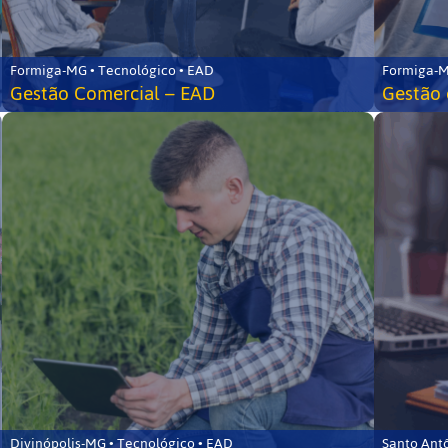
Formiga-MG • Tecnológico • EAD
Formiga-M
Gestão Comercial – EAD
Gestão 
Divinópolis-MG • Tecnológico • EAD
Santo Ant