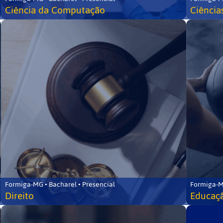
Ciência da Computação
Ciência
Formiga-MG • Bacharel • Presencial
Formiga-M
Direito
Educaçã