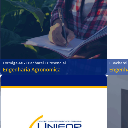
Formiga-MG • Bacharel • Presencial
• Bacharel
Engenharia Agronômica
Engenha