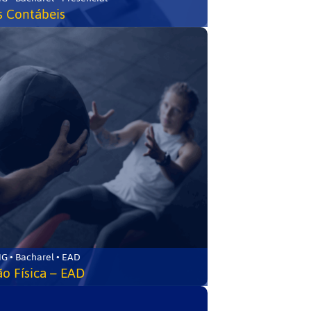
s Contábeis
G • Bacharel • EAD
o Física – EAD