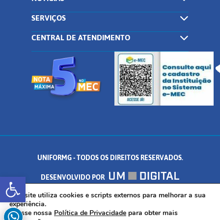
SERVIÇOS
CENTRAL DE ATENDIMENTO
UNIFORMG - TODOS OS DIREITOS RESERVADOS.
Abrir a barra de ferramentas
DESENVOLVIDO POR
AV. DR. ARNALDO DE SENNA, 328 - PALMEIRAS, FORMIGA/MG - CEP:
Este site utiliza cookies e scripts externos para melhorar a sua
experiência.
Acesse nossa
Política de Privacidade
para obter mais
35.574.530