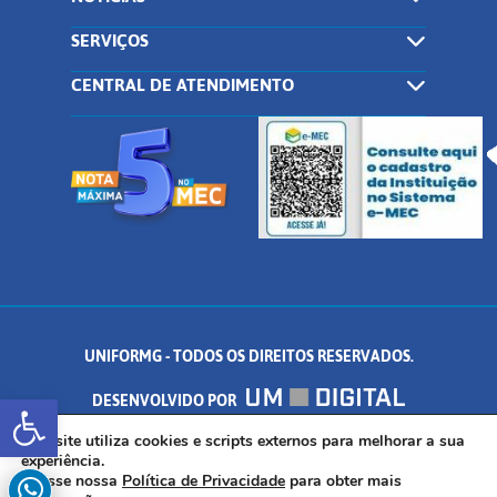
SERVIÇOS
CENTRAL DE ATENDIMENTO
UNIFORMG - TODOS OS DIREITOS RESERVADOS.
Abrir a barra de ferramentas
DESENVOLVIDO POR
AV. DR. ARNALDO DE SENNA, 328 - PALMEIRAS, FORMIGA/MG - CEP:
Este site utiliza cookies e scripts externos para melhorar a sua
experiência.
Acesse nossa
Política de Privacidade
para obter mais
35.574.530