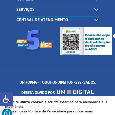
SERVIÇOS
CENTRAL DE ATENDIMENTO
UNIFORMG - TODOS OS DIREITOS RESERVADOS.
Abrir a barra de ferramentas
DESENVOLVIDO POR
AV. DR. ARNALDO DE SENNA, 328 - PALMEIRAS, FORMIGA/MG - CEP:
Este site utiliza cookies e scripts externos para melhorar a sua
experiência.
Acesse nossa
Política de Privacidade
para obter mais
35.574.530