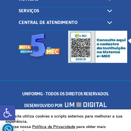
SERVIÇOS
CENTRAL DE ATENDIMENTO
UNIFORMG - TODOS OS DIREITOS RESERVADOS.
Abrir a barra de ferramentas
DESENVOLVIDO POR
AV. DR. ARNALDO DE SENNA, 328 - PALMEIRAS, FORMIGA/MG - CEP:
Este site utiliza cookies e scripts externos para melhorar a sua
experiência.
Acesse nossa
Política de Privacidade
para obter mais
35.574.530