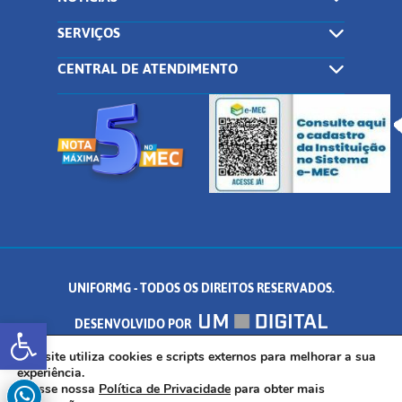
SERVIÇOS
CENTRAL DE ATENDIMENTO
UNIFORMG - TODOS OS DIREITOS RESERVADOS.
Abrir a barra de ferramentas
DESENVOLVIDO POR
AV. DR. ARNALDO DE SENNA, 328 - PALMEIRAS, FORMIGA/MG - CEP:
Este site utiliza cookies e scripts externos para melhorar a sua
experiência.
Acesse nossa
Política de Privacidade
para obter mais
35.574.530