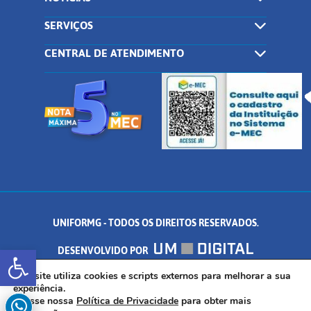
SERVIÇOS
CENTRAL DE ATENDIMENTO
UNIFORMG - TODOS OS DIREITOS RESERVADOS.
Abrir a barra de ferramentas
DESENVOLVIDO POR
AV. DR. ARNALDO DE SENNA, 328 - PALMEIRAS, FORMIGA/MG - CEP:
Este site utiliza cookies e scripts externos para melhorar a sua
experiência.
Acesse nossa
Política de Privacidade
para obter mais
35.574.530