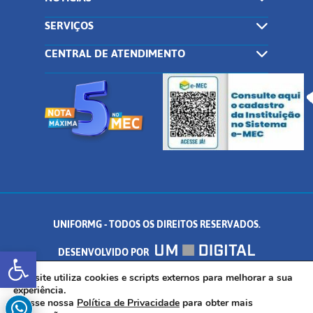
SERVIÇOS
CENTRAL DE ATENDIMENTO
UNIFORMG - TODOS OS DIREITOS RESERVADOS.
Abrir a barra de ferramentas
DESENVOLVIDO POR
AV. DR. ARNALDO DE SENNA, 328 - PALMEIRAS, FORMIGA/MG - CEP:
Este site utiliza cookies e scripts externos para melhorar a sua
experiência.
Acesse nossa
Política de Privacidade
para obter mais
35.574.530