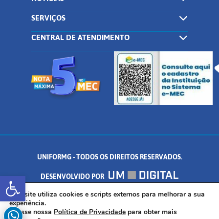
SERVIÇOS
CENTRAL DE ATENDIMENTO
UNIFORMG - TODOS OS DIREITOS RESERVADOS.
Abrir a barra de ferramentas
DESENVOLVIDO POR
AV. DR. ARNALDO DE SENNA, 328 - PALMEIRAS, FORMIGA/MG - CEP:
Este site utiliza cookies e scripts externos para melhorar a sua
experiência.
Acesse nossa
Política de Privacidade
para obter mais
35.574.530