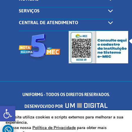
SERVIÇOS
CENTRAL DE ATENDIMENTO
UNIFORMG - TODOS OS DIREITOS RESERVADOS.
Abrir a barra de ferramentas
DESENVOLVIDO POR
AV. DR. ARNALDO DE SENNA, 328 - PALMEIRAS, FORMIGA/MG - CEP:
Este site utiliza cookies e scripts externos para melhorar a sua
experiência.
Acesse nossa
Política de Privacidade
para obter mais
35.574.530