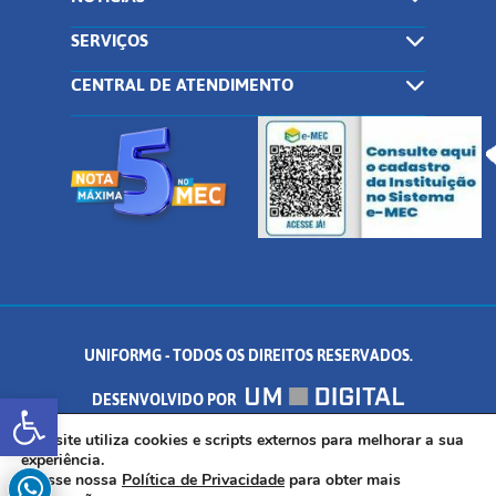
SERVIÇOS
CENTRAL DE ATENDIMENTO
UNIFORMG - TODOS OS DIREITOS RESERVADOS.
Abrir a barra de ferramentas
DESENVOLVIDO POR
AV. DR. ARNALDO DE SENNA, 328 - PALMEIRAS, FORMIGA/MG - CEP:
Este site utiliza cookies e scripts externos para melhorar a sua
experiência.
Acesse nossa
Política de Privacidade
para obter mais
35.574.530