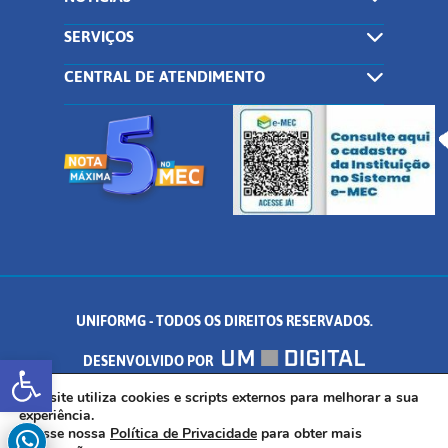
SERVIÇOS
CENTRAL DE ATENDIMENTO
UNIFORMG - TODOS OS DIREITOS RESERVADOS.
Abrir a barra de ferramentas
DESENVOLVIDO POR
AV. DR. ARNALDO DE SENNA, 328 - PALMEIRAS, FORMIGA/MG - CEP:
Este site utiliza cookies e scripts externos para melhorar a sua
experiência.
Acesse nossa
Política de Privacidade
para obter mais
35.574.530