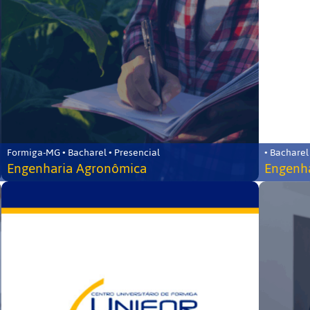
Formiga-MG • Bacharel • Presencial
• Bacharel
Engenharia Agronômica
Engenha