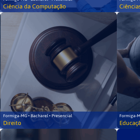
Ciência da Computação
Ciência
Formiga-MG • Bacharel • Presencial
Formiga-M
Direito
Educaçã