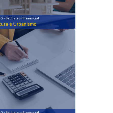
 • Bacharel • Presencial
tura e Urbanismo
 • Bacharel • Presencial