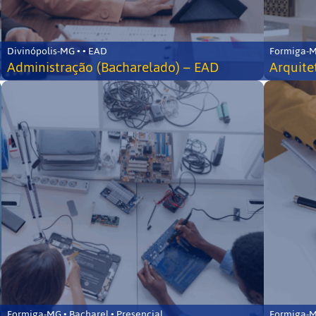
Divinópolis-MG • • EAD
Formiga-MG
Administração (Bacharelado) – EAD
Arquite
Formiga-MG • Bacharel • Presencial
Formiga-MG