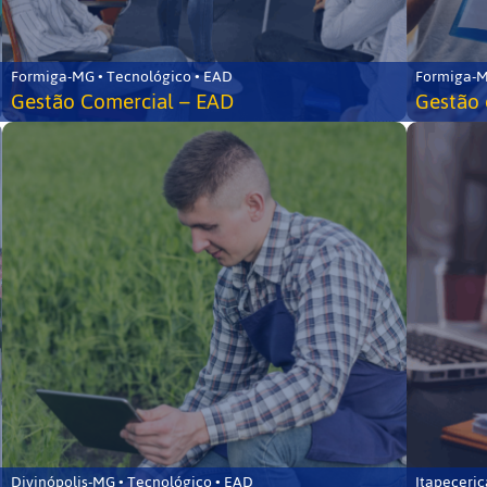
Formiga-MG • Tecnológico • EAD
Formiga-M
Gestão Comercial – EAD
Gestão 
Divinópolis-MG • Tecnológico • EAD
Itapeceri