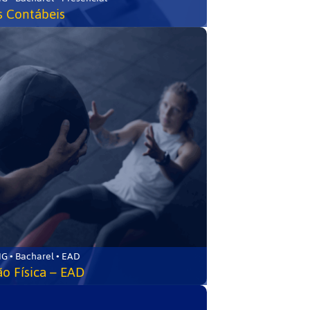
s Contábeis
G • Bacharel • EAD
o Física – EAD