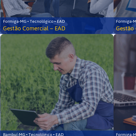
Formiga-MG • Tecnológico • EAD
Formiga-M
Gestão Comercial – EAD
Gestão 
Bambuí-MG • Tecnológico • EAD
Formiga-M