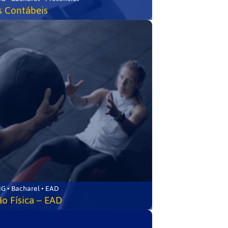
s Contábeis
G • Bacharel • EAD
o Física – EAD