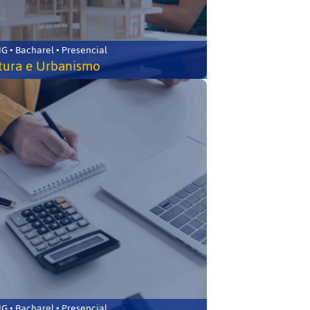
 • Bacharel • Presencial
tura e Urbanismo
 • Bacharel • Presencial