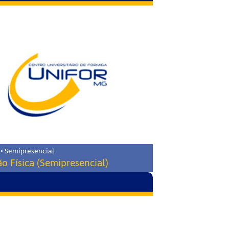
 • Semipresencial
o Física (Semipresencial)