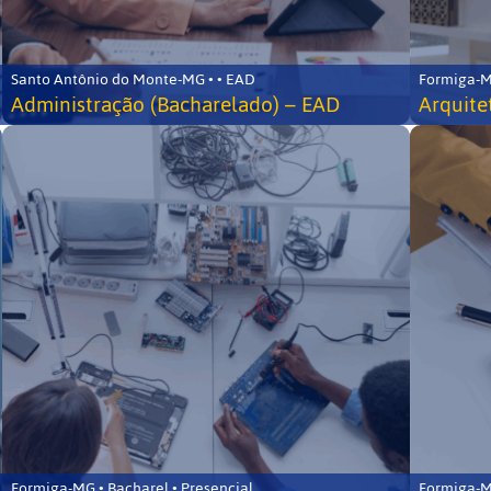
Santo Antônio do Monte-MG • • EAD
Formiga-MG
Administração (Bacharelado) – EAD
Arquite
Formiga-MG • Bacharel • Presencial
Formiga-MG