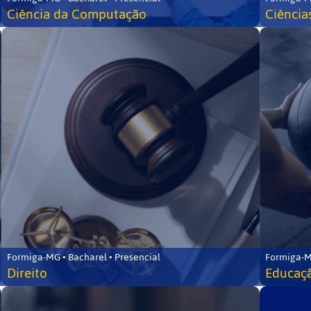
Ciência da Computação
Ciência
Formiga-MG • Bacharel • Presencial
Formiga-M
Direito
Educaçã