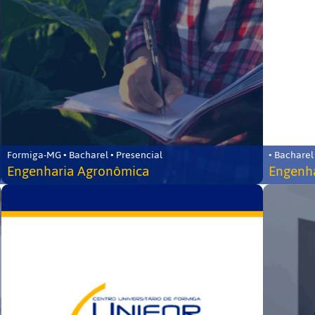
Formiga-MG • Bacharel • Presencial
• Bacharel
Engenharia Agronômica
Engenha