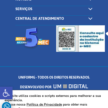
SERVIÇOS
CENTRAL DE ATENDIMENTO
UNIFORMG - TODOS OS DIREITOS RESERVADOS.
Abrir a barra de ferramentas
DESENVOLVIDO POR
AV. DR. ARNALDO DE SENNA, 328 - PALMEIRAS, FORMIGA/MG - CEP:
Este site utiliza cookies e scripts externos para melhorar a sua
experiência.
Acesse nossa
Política de Privacidade
para obter mais
35.574.530