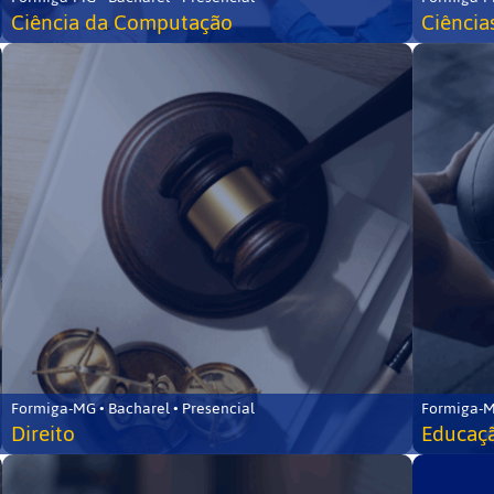
Ciência da Computação
Ciência
Formiga-MG • Bacharel • Presencial
Formiga-M
Direito
Educaçã