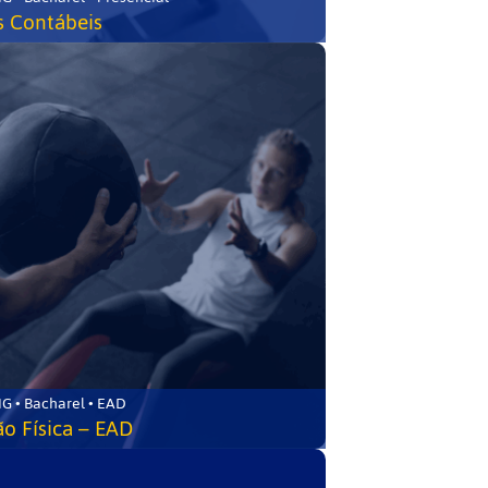
s Contábeis
G • Bacharel • EAD
o Física – EAD