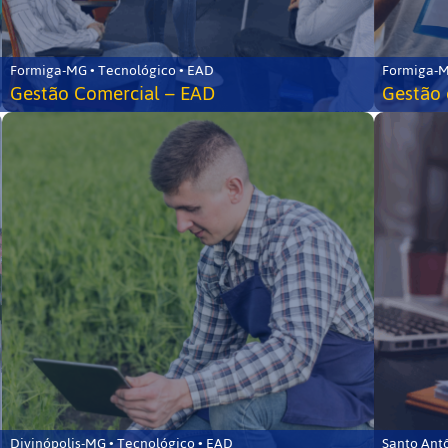
Formiga-MG • Tecnológico • EAD
Formiga-M
Gestão Comercial – EAD
Gestão 
Divinópolis-MG • Tecnológico • EAD
Santo Ant