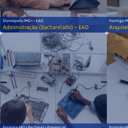
Divinópolis-MG • • EAD
Formiga-MG
Administração (Bacharelado) – EAD
Arquite
Formiga-MG • Bacharel • Presencial
Formiga-MG