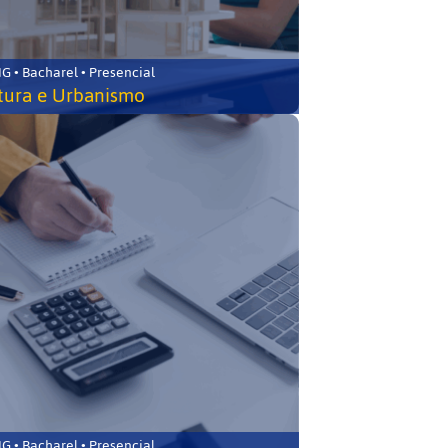
 • Bacharel • Presencial
tura e Urbanismo
 • Bacharel • Presencial