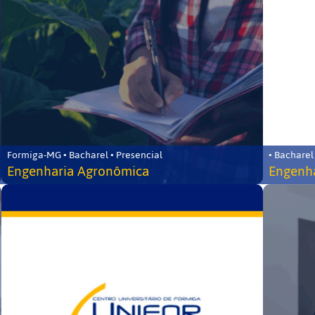
Formiga-MG • Bacharel • Presencial
• Bacharel
Engenharia Agronômica
Engenha