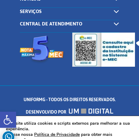
SERVIÇOS
CENTRAL DE ATENDIMENTO
UNIFORMG - TODOS OS DIREITOS RESERVADOS.
Abrir a barra de ferramentas
DESENVOLVIDO POR
AV. DR. ARNALDO DE SENNA, 328 - PALMEIRAS, FORMIGA/MG - CEP:
Este site utiliza cookies e scripts externos para melhorar a sua
experiência.
Acesse nossa
Política de Privacidade
para obter mais
35.574.530